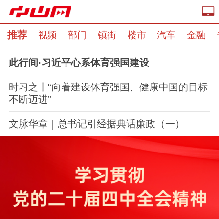
推荐
视频
部门
镇街
楼市
汽车
金融
此行间·
习近平
心系体育强国建设
时习之丨“向着建设体育强国、健康中国的目标
不断迈进”
文脉华章｜总书记引经据典话廉政（一）
推荐
部门
镇街
视频
楼市
汽车
专题
金融