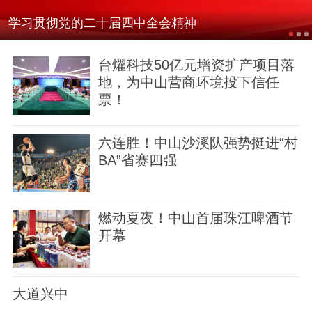
学习贯彻党的二十届四中全会精神
台燿科技50亿元增资扩产项目落
地，为中山营商环境投下信任
票！
关于我们
版权声明
用户协议
举报入口
六连胜！中山沙溪队强势挺进“村
BA”省赛四强
燃动夏夜！中山首届珠江啤酒节
开幕
大道兴中