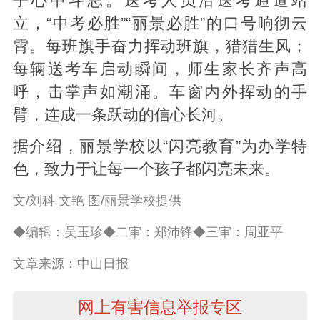
子心中斗志。送考人员沿送考通道站
立，“中考必胜”“丽景必胜”的口号响彻云
霄。每班旗手奋力挥动班旗，猎猎生风；
每辆送考车启动瞬间，师生家长齐声高
呼，击掌声如潮涌。车窗内外挥动的手
臂，连成一条跃动的信心长河。
据介绍，丽景学校以“闪亮教育”为办学特
色，致力于让每一个孩子都闪亮未来。
文/刘科 文艳 图/丽景学校提供
◆编辑：吴玉珍◆二审：郑沛锋◆三审：周亚平
文章来源：中山日报
网上有害信息举报专区