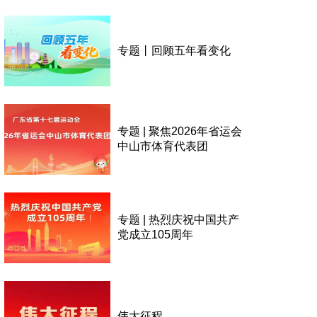
专题丨回顾五年看变化
专题 | 聚焦2026年省运会
中山市体育代表团
专题 | 热烈庆祝中国共产
党成立105周年
伟大征程