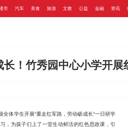
楼市
汽车
美食
旅游
文教
公益
金融
资讯
成长！竹秀园中心小学开展
年级全体学生开展“重走红军路，劳动砺成长”一日研学
学习，为孩子们上了一堂生动鲜活的红色思政课，引