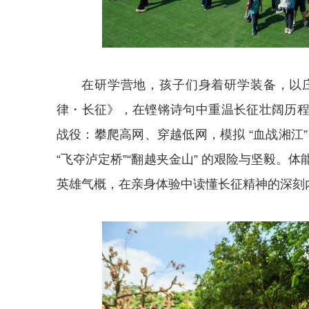
在研学营地，孩子们身着研学装备，以
律・长征》，在铿锵诗句中重温长征壮阔历程
战役：攀爬高网、穿越低网，模拟 “血战湘江”
“飞夺泸定桥”“翻越夹金山” 的艰险与坚毅
英雄气概，在亲身体验中读懂长征精神的深刻