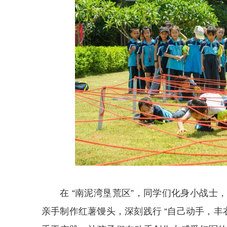
在 “南泥湾垦荒区”，同学们化身小战
亲手制作红薯馒头，深刻践行 “自己动手，丰