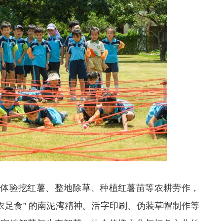
士，体验挖红薯、整地除草、种植红薯苗等农耕劳作，
衣足食” 的南泥湾精神。活字印刷、伪装草帽制作等