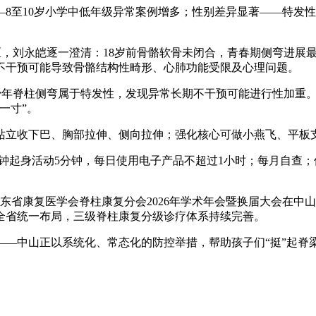
8至10岁小学中低年级异常案例增多；性别差异显著——特发
见误区，刘永皑逐一澄清：18岁前骨骼软骨未闭合，青春期侧弯进
期不干预可能导致骨骼结构性畸形、心肺功能受限及心理问题。
青少年脊柱侧弯属于特发性，发现异常长期不干预可能进行性加重。
一寸”。
墙站立收下巴、胸部拉伸、侧向拉伸；强化核心可做小燕飞、平板支
0分钟起身活动5分钟，每日使用电子产品不超过1小时；每月自查
广东省康复医学会脊柱康复分会2026年学术年会暨换届大会在
全省统一布局，三级脊柱康复分级诊疗体系持续完善。
—中山正以系统化、常态化的防控举措，帮助孩子们“挺”起脊