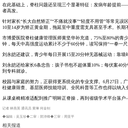
在此基础上，脊柱问题还呈现三个显著特征：发病年龄提前——
者高发。
针对家长“长大自然矫正”“不痛就没事”“轻度不用管”等常
10至14岁为矫正黄金期，拖延至中重度需支具甚至手术。长
市博爱医院脊柱健康管理医师黄坚华补充道，75%至80%的
钟，每天中高强度运动累计不少于60分钟，读写保持“一拳一尺
刘永皑还建议，青少年每日开展15至20分钟无器械运动：靠
刘永皑还给家长6条忠告：孩子书包不超体重10%；每伏案4
到专科就诊。
校园与家庭的努力，正获得更系统化的专业支撑。6月27日，
柱健康筛查、基层医师技能培训、全民科普等工作也得以纳入
从课桌椅精准适配到推广明眸正脊操，再到省级学术平台落户—
记者 林燕英 通讯员 黄琳 何金钊
◆编辑：吴玉珍◆二审：郑沛锋◆三审：周亚平
相关报道