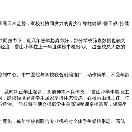
庭日常监督，家校社协同发力的青少年脊柱健康“保卫战”持续
门共同努力下，近几年总体趋势向好，部分学校筛查数据也较为
且均为轻度；香山小学在上一年度体检中检出8人，占全校总人数的
控制中心、市中医院与学校联合创编推广，动作简单、不受年龄
，及时纠正学生驼背、头前伸等不良体态。”香山小学李盼盼主
果，建议轻度异常学生居家坚持体态锻炼；在校内由班主任、任
与矫治。“学校每学期会根据学生身高调整课桌椅高度，保障坐
年度化，每年学校都联合专业机构对全体学生脊柱形态、高低