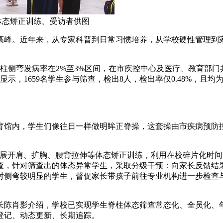
体态矫正训练。受访者供图
高峰。近年来，从专家科普到日常习惯培养，从学校硬性管理到家
柱侧弯发病率在2%至3%区间，在市疾控中心及医疗、教育部
显示，1659名学生参与筛查，检出8人，检出率仅0.48%，
体育馆内，学生们像往日一样做明眸正脊操，这套操由市疾病预防
开展开肩、扩胸、腰背拉伸等体态矫正训练，利用在校碎片化时间
查，针对筛查出的体态异常学生，采取分级干预：向家长反馈结
对侧弯较明显的学生，督促家长带孩子前往专业机构进一步检查
长陈肖影介绍，学校已实现学生脊柱体态筛查常态化、全员化、
登记、动态更新、长期追踪。