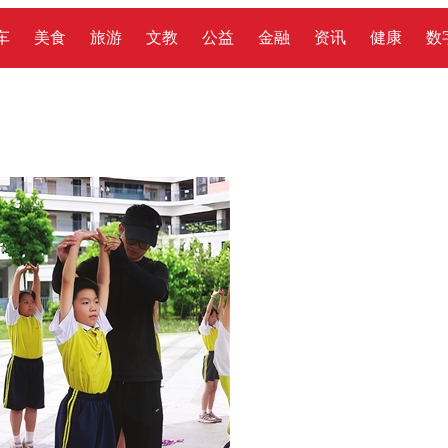
车
美食
旅游
文教
公益
金融
资讯
健康
数