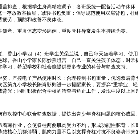
覆盖排查，根据学生身高精准调节；各班级统一配备活动午休床
书统一存放教室抽屉，减轻书包负重；倡导规范使用双肩背包，杜
背疲劳，预防和改善不良体态。
柱侧弯、重度体态变形病例，重度脊柱异常发生率持续为零。
觉。香山小学四（4）班学生关朵兰说，自己每天坐着学习、使用
毛球。香山小学家长陈妙燕坦言，自己一直关注孩子体态，时常
常学习，希望学校和社会能提供更多专业的科普与筛查支持。
坐姿，严控电子产品使用时长；合理控制书包重量，优选双肩背
发区第九小学校长陈肖影则进一步提醒家长，要摒弃“重学业、轻
或背光；同时积极配合学校的筛查与矫正工作，发现中度以上问
与市疾控中心联合筛查数据，提炼出青少年脊柱问题的核心成因
趴着写作业，会使脊柱两侧肌肉受力不均，形成功能性驼背，长
导致核心肌群薄弱，肌肉力量不足以支撑脊柱对抗不良姿势带来