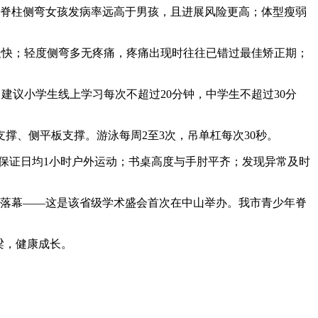
性脊柱侧弯女孩发病率远高于男孩，且进展风险更高；体型瘦弱
展最快；轻度侧弯多无疼痛，疼痛出现时往往已错过最佳矫正期；
建议小学生线上学习每次不超过20分钟，中学生不超过30分
撑、侧平板支撑。游泳每周2至3次，吊单杠每次30秒。
；保证日均1小时户外运动；书桌高度与手肘平齐；发现异常及时
中山落幕——这是该省级学术盛会首次在中山举办。我市青少年脊
梁，健康成长。