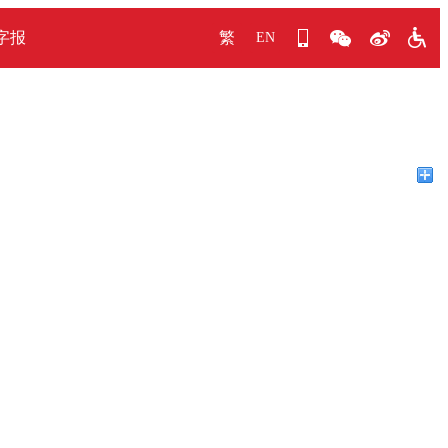
字报
繁
EN