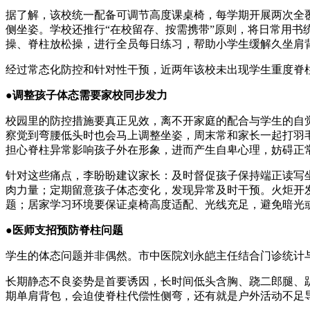
据了解，该校统一配备可调节高度课桌椅，每学期开展两次全
侧坐姿。学校还推行“在校留存、按需携带”原则，将日常用
操、脊柱放松操，进行全员每日练习，帮助小学生缓解久坐肩
经过常态化防控和针对性干预，近两年该校未出现学生重度脊
●调整孩子体态需要家校同步发力
校园里的防控措施要真正见效，离不开家庭的配合与学生的自
察觉到弯腰低头时也会马上调整坐姿，周末常和家长一起打羽
担心脊柱异常影响孩子外在形象，进而产生自卑心理，妨碍正
针对这些痛点，李盼盼建议家长：及时督促孩子保持端正读写
肉力量；定期留意孩子体态变化，发现异常及时干预。火炬开
题；居家学习环境要保证桌椅高度适配、光线充足，避免暗光
●医师支招预防脊柱问题
学生的体态问题并非偶然。市中医院刘永皑主任结合门诊统计
长期静态不良姿势是首要诱因，长时间低头含胸、跷二郎腿、
期单肩背包，会迫使脊柱代偿性侧弯，还有就是户外活动不足