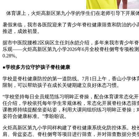
体育课上，火炬高新区第九小学的学生们在老师引导下开展
暑假来临，我市各医院迎来了青少年脊柱健康筛查和防治的小
推进，成效初显。
据市中医院腰椎2区病区主任刘永皑介绍，多年来我市青少年脊
乐观——火炬高新区第九小学2026年6月全校脊柱侧弯专项检测
0.28%。
●学校多方位守护孩子脊柱健康
学校是脊柱健康防控的第一道防线。7月1日上午，香山小学
限制，可以帮助孩子在成长关键期建立良好体态习惯。
“学校坚持每日全员规范练习明眸正脊操，配合体育课常态化
任介绍，学校依托每年学生常规体检，常态化开展脊柱体态筛
课教师持续提醒坐姿站姿，利用大课间组织练习明眸正脊操；
姿符合健康标准。”李盼盼说。
火炬高新区第九小学同样构建了脊柱健康系统化防控体系。校
肩、骨盆姿态、脊柱侧弯等项目进行筛查，并对筛查数据分类