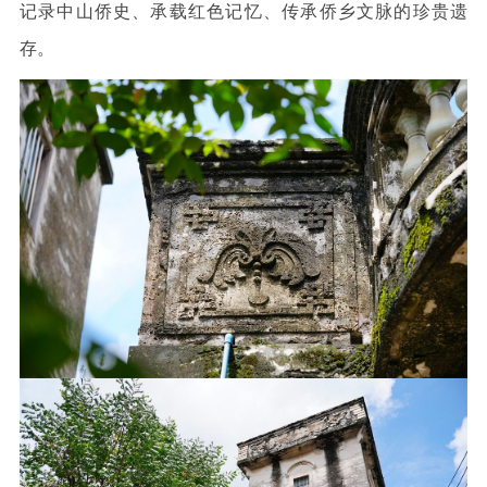
记录中山侨史、承载红色记忆、传承侨乡文脉的珍贵遗
存。