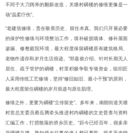
不同于大刀阔斧的翻新改造，关塘村碉楼的修缮更像是一
场“温柔疗伤”。
“老建筑修缮，贵在敬畏历史、留住本真。我们只开展必要
的保护性修缮与环境整治工作，填补破损墙体、修补屋面
渗漏、修整庭院环境，最大程度保留碉楼原有建筑格局、
老物件遗存和岁月生活痕迹。”郑嘉俊介绍。针对长期无人
居住、疏于管护的碉楼，村里积极争取专项资金，组织匠
人采用传统工艺修缮，坚持“修旧如旧、最小干预”的原则，
最大程度留住碉楼的岁月痕迹与原生肌理。
修缮之外，更要为碉楼“立传留史”。多年来，南朗街道关塘
村党总支委员蔡岳腾牵头推进村内碉楼的文史普查与资料
汇编工作，打捞散落的侨乡历史。“距今已经百年，很多亲
历碉楼兴建、熟知侨乡往事的老人都已离世，很多历史细