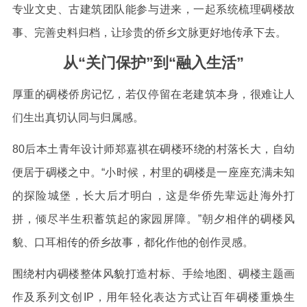
专业文史、古建筑团队能参与进来，一起系统梳理碉楼故
事、完善史料归档，让珍贵的侨乡文脉更好地传承下去。
从“关门保护”到“融入生活”
厚重的碉楼侨房记忆，若仅停留在老建筑本身，很难让人
们生出真切认同与归属感。
80后本土青年设计师郑嘉祺在碉楼环绕的村落长大，自幼
便居于碉楼之中。“小时候，村里的碉楼是一座座充满未知
的探险城堡，长大后才明白，这是华侨先辈远赴海外打
拼，倾尽半生积蓄筑起的家园屏障。”朝夕相伴的碉楼风
貌、口耳相传的侨乡故事，都化作他的创作灵感。
围绕村内碉楼整体风貌打造村标、手绘地图、碉楼主题画
作及系列文创IP，用年轻化表达方式让百年碉楼重焕生