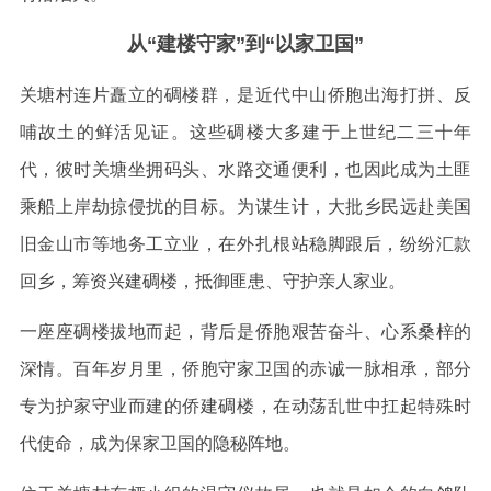
从“建楼守家”到“以家卫国”
关塘村连片矗立的碉楼群，是近代中山侨胞出海打拼、反
哺故土的鲜活见证。这些碉楼大多建于上世纪二三十年
代，彼时关塘坐拥码头、水路交通便利，也因此成为土匪
乘船上岸劫掠侵扰的目标。为谋生计，大批乡民远赴美国
旧金山市等地务工立业，在外扎根站稳脚跟后，纷纷汇款
回乡，筹资兴建碉楼，抵御匪患、守护亲人家业。
一座座碉楼拔地而起，背后是侨胞艰苦奋斗、心系桑梓的
深情。百年岁月里，侨胞守家卫国的赤诚一脉相承，部分
专为护家守业而建的侨建碉楼，在动荡乱世中扛起特殊时
代使命，成为保家卫国的隐秘阵地。