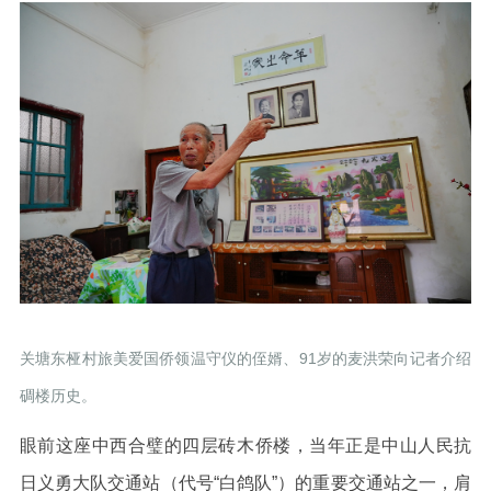
关塘东桠村旅美爱国侨领温守仪的侄婿、91岁的麦洪荣向记者介绍
碉楼历史。
眼前这座中西合璧的四层砖木侨楼，当年正是中山人民抗
日义勇大队交通站（代号“白鸽队”）的重要交通站之一，肩