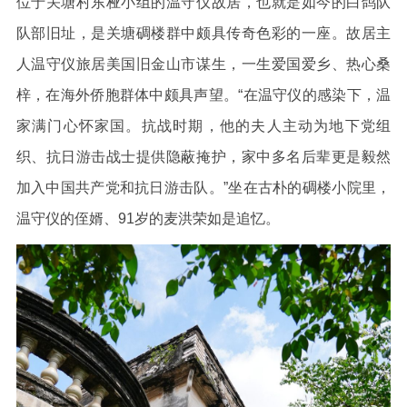
位于关塘村东桠小组的温守仪故居，也就是如今的白鸽队
队部旧址，是关塘碉楼群中颇具传奇色彩的一座。故居主
人温守仪旅居美国旧金山市谋生，一生爱国爱乡、热心桑
梓，在海外侨胞群体中颇具声望。“在温守仪的感染下，温
家满门心怀家国。抗战时期，他的夫人主动为地下党组
织、抗日游击战士提供隐蔽掩护，家中多名后辈更是毅然
加入中国共产党和抗日游击队。”坐在古朴的碉楼小院里，
温守仪的侄婿、91岁的麦洪荣如是追忆。