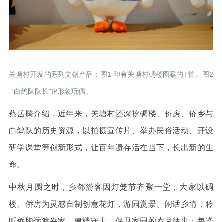
关塘村开发的系列文创产品：图1-印有关塘村碉楼图案的T恤。图2
-“白鸽队队长”IP形象玩偶。
蔡岳腾介绍，近年来，关塘村还深挖碉楼、侨房、侨乡与
白鸽队的历史资源，以拍摄宣传片、举办民俗活动、开设
研学课堂等创新形式，让百年遗存活在当下，长出新的生
命。
中秋月圆之时，乡邻游客因灯笼节齐聚一堂，大家以碉
楼、侨房为灵感自制创意花灯，游园赏景、闲话乡情，聆
听侨胞远渡兴家、建楼守土、保卫家园的岁月往事；每逢