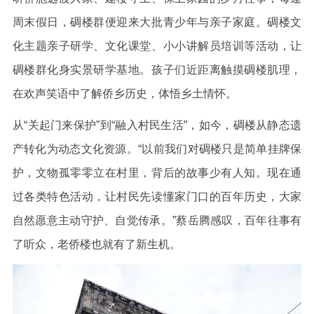
周末假日，碉楼群便迎来大批青少年与亲子家庭。碉楼文
化主题亲子研学、文化课堂、小小讲解员培训等活动，让
碉楼群化身实景研学基地。孩子们近距离触摸碉楼肌理，
在欢声笑语中了解侨乡历史，体悟乡土情怀。
从“关起门来保护”到“融入村民生活”，如今，碉楼从静态遗
产转化为动态文化资源。“以前我们对碉楼只是简单挂牌保
护，文物孤零零立在村里，背后的故事少有人知。现在通
过各类特色活动，让村民先读懂家门口的百年历史，大家
自然愿意主动守护、自觉传承。”蔡岳腾感叹，百年往事有
了听众，老侨楼也就有了新生机。