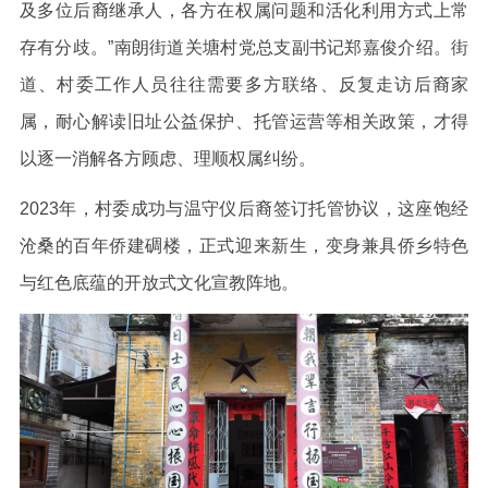
及多位后裔继承人，各方在权属问题和活化利用方式上常
存有分歧。”南朗街道关塘村党总支副书记郑嘉俊介绍。街
道、村委工作人员往往需要多方联络、反复走访后裔家
属，耐心解读旧址公益保护、托管运营等相关政策，才得
以逐一消解各方顾虑、理顺权属纠纷。
2023年，村委成功与温守仪后裔签订托管协议，这座饱经
沧桑的百年侨建碉楼，正式迎来新生，变身兼具侨乡特色
与红色底蕴的开放式文化宣教阵地。