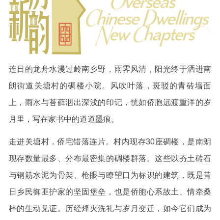
连日的龙舟水漫过岭南乡野，雨霁风清，阳光终于洒进南
朗街道关塘村的碉楼小院。风吹叶落，斑驳的青砖墙面
上，雨水与苔藓洇出深浅的印记，恍如侨胞远渡重洋的岁
月里，写在家书中的道道墨痕。
走进关塘村，侨宅错落连片。村内现存30座碉楼，是南朗
现存数量最多、分布最密集的碉楼群落。这些以夯土砖石
与钢筋水泥为骨架、枪眼与瞭望口为标识的建筑，既是昔
日乡民御匪护家的坚固堡垒，也是侨胞心系故土、情牵桑
梓的生动见证。历经烽火洗礼与岁月变迁，如今它们成为