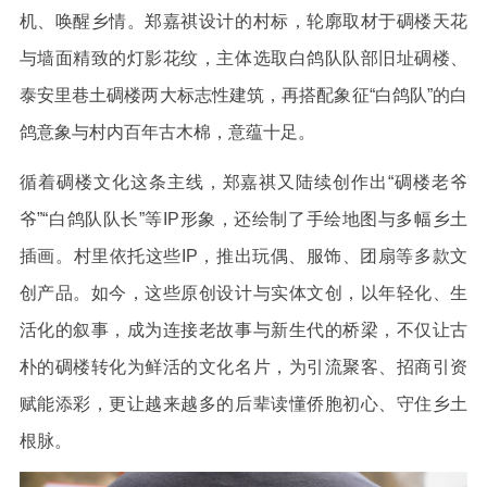
机、唤醒乡情。郑嘉祺设计的村标，轮廓取材于碉楼天花
与墙面精致的灯影花纹，主体选取白鸽队队部旧址碉楼、
泰安里巷土碉楼两大标志性建筑，再搭配象征“白鸽队”的白
鸽意象与村内百年古木棉，意蕴十足。
循着碉楼文化这条主线，郑嘉祺又陆续创作出“碉楼老爷
爷”“白鸽队队长”等IP形象，还绘制了手绘地图与多幅乡土
插画。村里依托这些IP，推出玩偶、服饰、团扇等多款文
创产品。如今，这些原创设计与实体文创，以年轻化、生
活化的叙事，成为连接老故事与新生代的桥梁，不仅让古
朴的碉楼转化为鲜活的文化名片，为引流聚客、招商引资
赋能添彩，更让越来越多的后辈读懂侨胞初心、守住乡土
根脉。