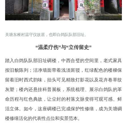
关塘东桠村温守仪故居，也即白鸽队队部旧址。
“温柔疗伤”与“立传留史”
踏入白鸽队队部旧址碉楼，中西合璧的空间里，老式家具
按旧貌陈列；洁净墙面带着浅淡斑驳，红绿配色的楼梯保
留着旧时西式韵味，抬头可见精致灯影花以及花卉卷草纹
灰塑；楼内还悬挂科普展板，系统梳理、展示白鸽队的革
命历程与红色典故，让尘封的村落文脉变得可观可感、鲜
活立体。如今，这座碉楼已完成保护性修缮，成为关塘碉
楼修缮活化的代表性点位和实景范本。