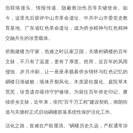
负联络接头、情报传递、隐蔽救治伤员等关键使命。如
今，这里先后获评中山市革命遗址、中共中山市委党史教
育基地、广东省红色革命遗址，成为侨乡精神与红色精神
交融共生的珍贵载体。
侨胞建楼为守家，危难之时以家卫国，关塘村碉楼的百年
文脉，不只有了温度，更有了厚度。然而，近百年的风雨
侵蚀、岁月冲刷，让一座座承载着侨乡情怀与红色记忆的
碉楼日渐破败：墙体开裂风化、木质梁柱腐化、庭院草木
荒芜，珍贵遗存亟待守护修缮。为留住百年侨史印记、赓
续侨乡文脉，近年来，依托“百千万工程”建设契机，南朗街
道与关塘村正式启动碉楼群落系统性保护活化工作。
活化之路，首难在产权厘清。“碉楼历史久远，产权通常涉