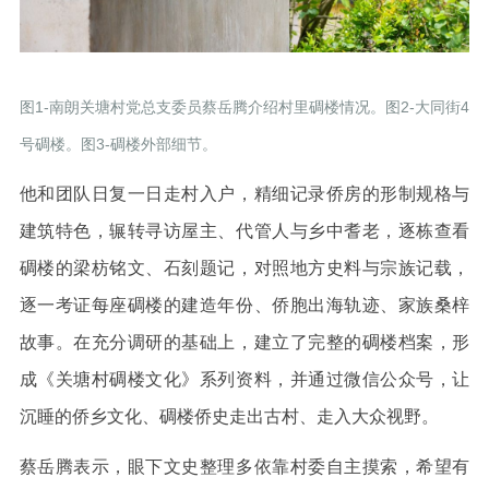
图1-南朗关塘村党总支委员蔡岳腾介绍村里碉楼情况。图2-大同街4
号碉楼。图3-碉楼外部细节。
他和团队日复一日走村入户，精细记录侨房的形制规格与
建筑特色，辗转寻访屋主、代管人与乡中耆老，逐栋查看
碉楼的梁枋铭文、石刻题记，对照地方史料与宗族记载，
逐一考证每座碉楼的建造年份、侨胞出海轨迹、家族桑梓
故事。在充分调研的基础上，建立了完整的碉楼档案，形
成《关塘村碉楼文化》系列资料，并通过微信公众号，让
沉睡的侨乡文化、碉楼侨史走出古村、走入大众视野。
蔡岳腾表示，眼下文史整理多依靠村委自主摸索，希望有