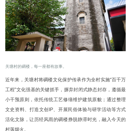
关塘村的碉楼，每一座都有故事。
近年来，关塘村将碉楼文化保护传承作为全村实施“百千万
工程”文化强基的关键抓手，摒弃封闭式静态封存，遵循最
小干预原则，依托传统工艺修缮维护建筑原貌；通过整理
文史资料、打造文创IP、开展民俗体验与研学活动等方式
活化文脉，让历经风雨的碉楼挣脱静滞时光，融入今天的
村落烟火。