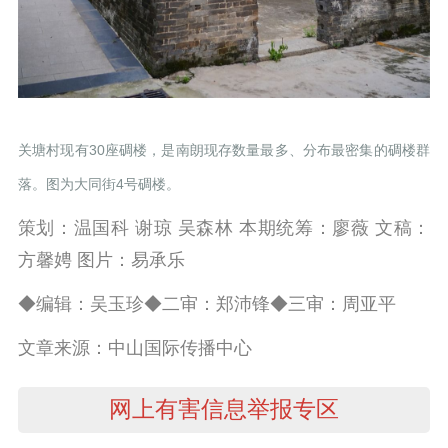
关塘村现有30座碉楼，是南朗现存数量最多、分布最密集的碉楼群
落。图为大同街4号碉楼。
策划：温国科 谢琼 吴森林 本期统筹：廖薇 文稿：
方馨娉 图片：易承乐
◆编辑：吴玉珍◆二审：郑沛锋◆三审：周亚平
文章来源：中山国际传播中心
网上有害信息举报专区