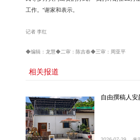
工作。”谢家和表示。
记者 李红
◆编辑：龙慧◆二审：陈吉春◆三审：周亚平
相关报道
自由撰稿人安
2026-07-29
来