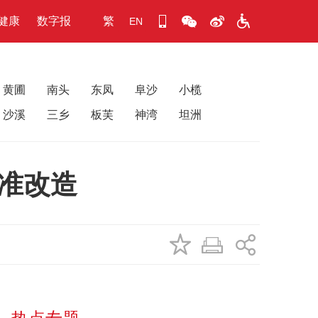
健康
数字报
繁
EN
黄圃
南头
东凤
阜沙
小榄
沙溪
三乡
板芙
神湾
坦洲
精准改造