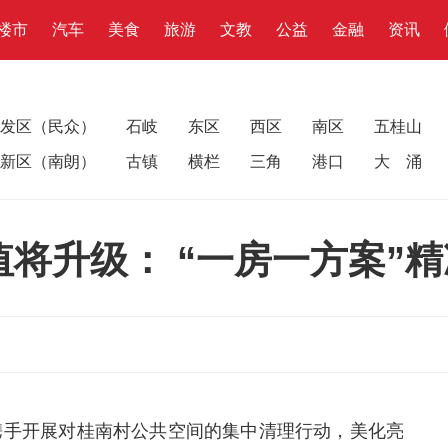
楼市
汽车
美食
旅游
文教
公益
金融
资讯
发区（民众）
石岐
东区
西区
南区
五桂山
新区（南朗）
古镇
横栏
三角
港口
大 涌
将升级： “一房一方案”
众携手开展对桂南村公共空间的集中清理行动，美化亮