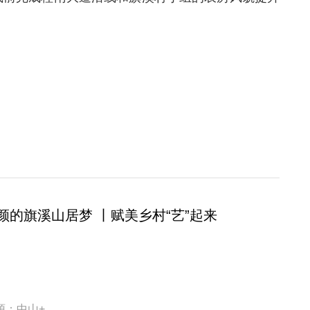
颜的旗溪山居梦 丨赋美乡村“艺”起来
源：中山+