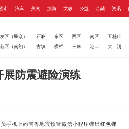
楼市
汽车
美食
旅游
文教
公益
金融
资讯
发区（民众）
石岐
东区
西区
南区
五桂山
新区（南朗）
古镇
横栏
三角
港口
大 涌
开展防震避险演练
保人员手机上的南粤地震预警微信小程序弹出红色弹