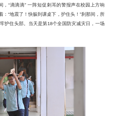
间，“滴滴滴
” 一
阵短促刺耳的警报声在校园上方响
着：“地震了！快躲到课桌下，护住头！”刹那间，所
牢护住头部。当天是第18个全国防灾减灾日，一场