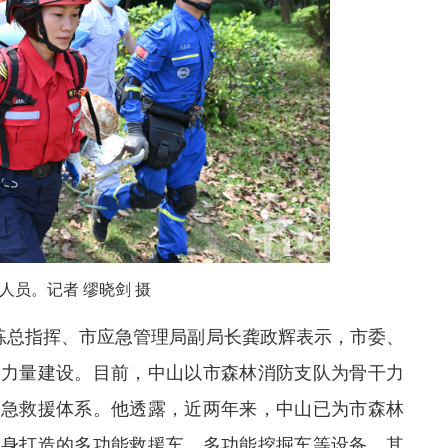
人员。记者 缪晓剑 摄
练
总指挥、市应急管理局副局长
龚政辉
表示，
市委
、
援力量建设。目前，中山以
市
森林消防支队为骨干力
应急救援体系。他
透露，近两年来，中山已为市森林
量身打造的多功能救援车、多功能挖掘车等设备。其