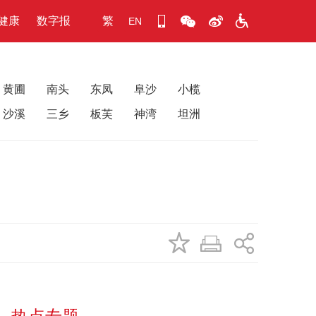
健康
数字报
繁
EN
黄圃
南头
东凤
阜沙
小榄
沙溪
三乡
板芙
神湾
坦洲