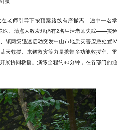
剑 摄
学生在老师引导下按预案路线有序撤离。途中一名学
扶送医。清点人数发现仍有2名生活老师失踪——实验
市、镇两级迅速启动突发中山市地质灾害应急处置Ⅳ
、蓝天救援、来帮救灾等力量携带多功能救援车、雷
开展协同救援。演练全程约40分钟，在各部门的通