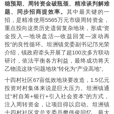
稳预期、周转资金破瓶颈、精准谈判解难
题、同步招商提效率。
其中最关键的一
招，是精准使用5565万元市级周转资金，
重点投向这类历史遗留复杂地块，形成“资
金投入—地块盘活—收益回笼—滚动再
投”的良性循环。坦洲镇党委副书记邝光荣
介绍，镇政府牵头开展了超100次多方联动
研讨，依法平衡各方利益，最终成功将天
乙物流这块“问题地块”转化为“产业高地”。
十四村社区67亩低效地块要改造，1.5亿元
投资对村集体来说是巨大压力。坦洲镇通
过“村自筹+银行+引入社会资本”的方式，
注入周转资金，让项目得以启动。坦洲镇
十四村社区党总支委员樊伟俊回忆，最大