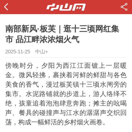
南部新风·板芙｜逛十三顷网红集
市 品江畔浓浓烟火气
2025-11-25
中山+
傍晚时分，夕阳为西江江面镀上一层暖
金。微风轻拂，裹挟着河鲜的鲜甜与各色
美食的香气，漫过板芙镇十三顷水闸旁的
集市。水泥路铺就的步道上，游人络绎不
绝，孩童追着泡泡肆意奔跑；摊主的吆喝
声、餐具的碰撞声与江水的潺潺声交织回
荡，构成一幅鲜活的乡村烟火画卷。