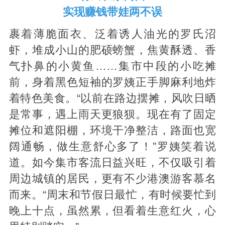
实现赚钱带娃两不误
裹着薄脆面衣、泛着诱人油光的罗氏沼
虾，堆成小山的肥硕螃蟹，焦黄酥透、香
气扑鼻的小黄鱼……集市中段的小吃摊
前，身着黑色短袖的罗姨正手脚麻利地炸
着特色美食。“以前在路边摆摊，风吹日晒
是常事，遇上雨天更狼狈。现在有了固定
摊位和遮阳棚，环境干净整洁，路面也宽
阔通畅，做生意舒心多了！”罗姨笑着说
道。如今集市客流日益兴旺，不仅吸引着
周边城镇的居民，更有不少港澳游客慕名
而来。“周末和节假日最忙，有时候要忙到
晚上十点，虽然累，但看着生意红火，心