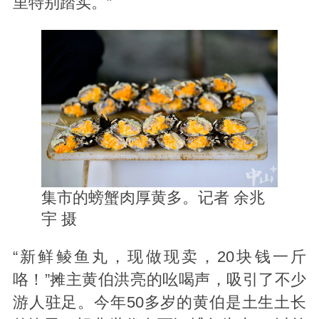
里特别踏实。”
集市的螃蟹肉厚黄多。记者 余兆
宇 摄
“新鲜鲮鱼丸，现做现卖，20块钱一斤
咯！”摊主黄伯洪亮的吆喝声，吸引了不少
游人驻足。今年50多岁的黄伯是土生土长