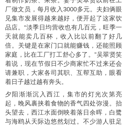
着制作奶茶、果茶。妻子吴翠贤以前在工
厂做文员，每月收入3000多元。夫妇俩眼
见集市发展得越来越好，便开起了这家饮
品店。“淡季日均营收也有几百元，旺季一
天就能卖几百杯，收入比以前翻了好几
倍。关键是在家门口就能赚钱，还能照顾
家庭，比在工厂打工舒心多了。”吴翠贤笑
着说，现在节假日不少商家忙不过来还会
请兼职，大家各司其职、互帮互助，眼看
着日子越过越有奔头。
夕阳渐渐沉入西江，集市的灯光次第亮
起，晚风裹挟着食物的香气四处弥漫。抬
头望去，西江水面倒映着落日余晖，白鹭
与海鸥从天际边悠然划过。不少游人驻足