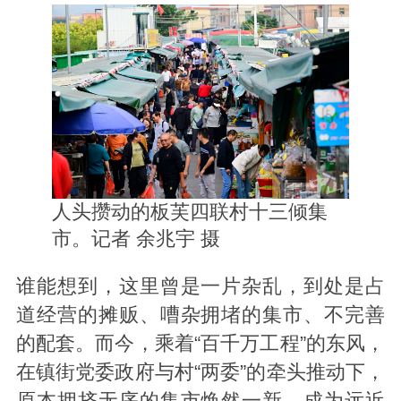
人头攒动的板芙四联村十三倾集
市。记者 余兆宇 摄
谁能想到，这里曾是一片杂乱，到处是占
道经营的摊贩、嘈杂拥堵的集市、不完善
的配套。而今，乘着“百千万工程”的东风，
在镇街党委政府与村“两委”的牵头推动下，
原本拥挤无序的集市焕然一新，成为远近