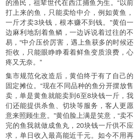
的渔民，祖辈世代在西江捕鱼为生。“以前
打上来的鱼，只能卖给中介，例如黄鱼，
一斤才卖3块钱，根本赚不到钱。”黄伯一
边麻利地刮着鱼鳞，一边诉说着过往的不
易，“中介压价厉害，遇上鱼获多的时候还
拒收，只能眼睁睁看着鲜鱼变质浪费，心
疼又无奈。”
集市规范化改造后，黄伯终于有了自己的
固定摊位。“现在不同品种的鱼分开摆放售
卖，单是黄鱼就能卖到6至8块钱一斤，我
们还能提供杀鱼、切块等服务，客人更愿
意来照顾生意。”黄伯脸上满是笑意，“卖不
完的鱼我就做成鱼丸，20块钱一斤供不应
求，单日收入最高能近千元。如今不用再