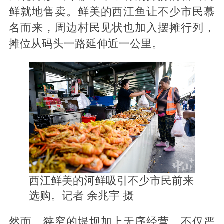
鲜就地售卖。鲜美的西江鱼让不少市民慕
名而来，周边村民见状也加入摆摊行列，
摊位从码头一路延伸近一公里。
西江鲜美的河鲜吸引不少市民前来
选购。记者 余兆宇 摄
然而，狭窄的堤坝加上无序经营，不仅严