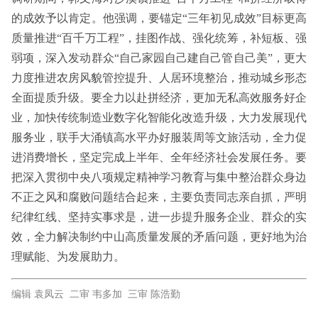
的成效予以肯定。他强调，要锚定“三年初见成效”目标更高
质量推进“百千万工程”，挂图作战、强化统筹，补短板、强
弱项，深入发动群众“自己家园自己建自己管自己美”，更大
力度推进农房风貌管控提升、人居环境整治，推动城乡形态
全面提质升级。要全力以赴拼经济，更加无私高效服务好企
业，加快传统制造业数字化智能化改造升级，大力发展现代
服务业，联手大涌镇高水平办好服装周等文旅活动，全力促
进消费增长，坚定完成上半年、全年经济社会发展任务。要
把深入贯彻中央八项规定精神学习教育与集中整治群众身边
不正之风和腐败问题结合起来，主要负责同志亲自抓，严明
纪律红线、坚持实事求是，进一步提升服务企业、群众的实
效，全力解决制约中山高质量发展的矛盾问题，更好地为治
理赋能、为发展助力。
编辑 袁凤云 二审 韦多加 三审 陈浩勤